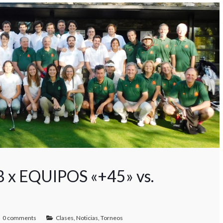
x EQUIPOS «+45» vs.
0 comments
Clases
,
Noticias
,
Torneos