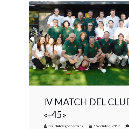
IV MATCH DEL CLUB 
«-45»
realclubdegolfcerdana
16 octubre, 2017