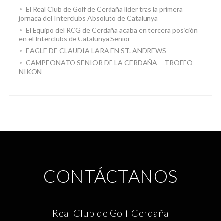
El Real Club de Golf de Cerdaña líder tras la primera
jornada del Interclubs Absoluto de Catalunya
El Equipo del RCG de Cerdaña acaba en tercera posición
en el Interclubs de Catalunya Senior
EAGLE DE CLAUDIA LARA EN ST. ANDREWS
CAMPEONATO SENIOR DE LA CERDAÑA – TROFEO
NIKON
CONTÁCTANOS
Real Club de Golf Cerdaña